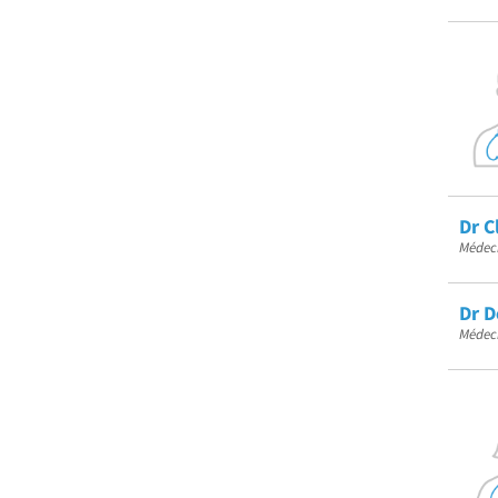
Dr 
Médeci
Dr D
Médeci