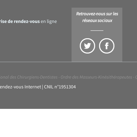
Retrouvez-nous sur les
réseaux sociaux
rise de rendez-vous
en ligne
onal des Chirurgiens-Dentistes
-
Ordre des Masseurs-Kinésithérapeutes
-
Rendez-vous Internet | CNIL n°1951304